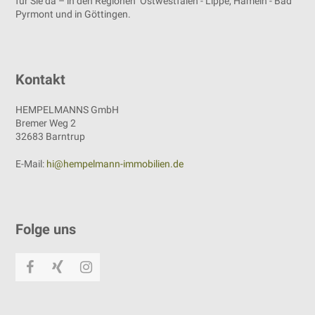
für Sie da – in den Regionen Ostwestfalen - Lippe, Hameln - Bad
Pyrmont und in Göttingen.
Kontakt
HEMPELMANNS GmbH
Bremer Weg 2
32683 Barntrup
E-Mail:
hi@hempelmann-immobilien.de
Folge uns
Facebook
Xing
Instagram