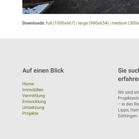
Downloads
:
full (1000x667)
|
large (980x654)
|
medium (300
Auf einen Blick
Sie suc
erfahre
Home
Immobilien
Wir sind al
Vermittlung
Projektentw
Entwicklung
– in den R
Umsetzung
Lippe, Ham
Projekte
Göttingen.