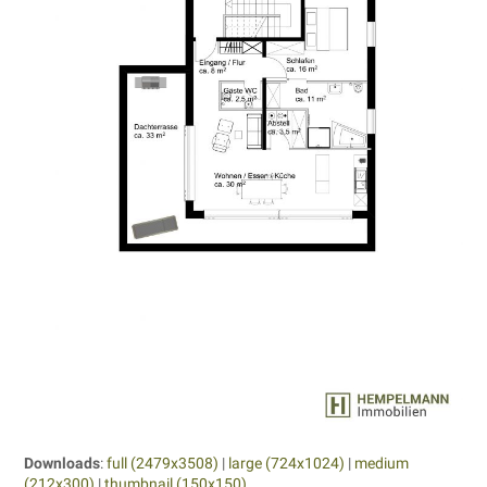
Downloads
:
full (2479x3508)
|
large (724x1024)
|
medium
(212x300)
|
thumbnail (150x150)