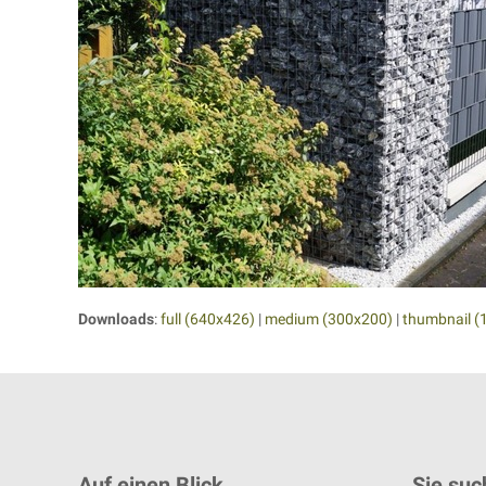
Downloads
:
full (640x426)
|
medium (300x200)
|
thumbnail (
Auf einen Blick
Sie suc